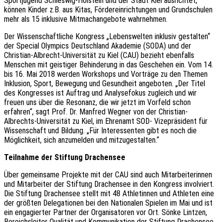
Sportjugend Schleswig-Holstein und der Stadt Kiel ausrichtet,
können Kinder z.B. aus Kitas, Fördereinrichtungen und Grundschulen
mehr als 15 inklusive Mitmachangebote wahrnehmen.
Der Wissenschaftliche Kongress „Lebenswelten inklusiv gestalten“
der Special Olympics Deutschland Akademie (SODA) und der
Christian-Albrecht-Universität zu Kiel (CAU) bezieht ebenfalls
Menschen mit geistiger Behinderung in das Geschehen ein. Vom 14.
bis 16. Mai 2018 werden Workshops und Vorträge zu den Themen
Inklusion, Sport, Bewegung und Gesundheit angeboten. „Der Titel
des Kongresses ist Auftrag und Analysefokus zugleich und wir
freuen uns über die Resonanz, die wir jetzt im Vorfeld schon
erfahren“, sagt Prof. Dr. Manfred Wegner von der Christian-
Albrechts-Universität zu Kiel, im Ehrenamt SOD- Vizepräsident für
Wissenschaft und Bildung. „Für Interessenten gibt es noch die
Möglichkeit, sich anzumelden und mitzugestalten.“
Teilnahme der Stiftung Drachensee
Über gemeinsame Projekte mit der CAU sind auch Mitarbeiterinnen
und Mitarbeiter der Stiftung Drachensee in den Kongress involviert.
Die Stiftung Drachensee stellt mit 48 Athletinnen und Athleten eine
der größten Delegationen bei den Nationalen Spielen im Mai und ist
ein engagierter Partner der Organisatoren vor Ort. Sönke Lintzen,
Bereichsleiter Qualität und Kommunikation der Stiftung Drachensee