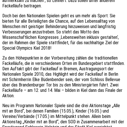
aufmerksam zu machen“, so Lehnert. Dazu sollen unter anderem
Fackelläufe beitragen.
Doch bei den Nationalen Spielen geht es um mehr als Sport: Sie
bieten für alle Beteiligten die Chance, auf den Lebensalltag von
Menschen mit geistiger Behinderung hinzuweisen und langfristig
Verbesserungen anzustreben. So steht das Motto des
Wissenschaftlichen Kongresses ‚Lebenswelten inklusiv gestalten‘,
der im Rahmen der Spiele stattfindet, für das nachhaltige Ziel der
Special Olympics Kiel 2018!
Zu den Höhepunkten in der Vorbereitung zählen die traditionellen
Fackelläufe, die in verschiedenen Orten im Bundesgebiet stattfinden.
Den Auftakt gibt der Fackellauf in Bremen, Austragungsort der
Nationalen Spiele 2010, das Highlight wird der Fackellauf in Berlin
mit Schirmherrin Elke Büdenbender sein, der vom Schloss Bellevue
über das Brandenburger Tor bis zu den Ministergärten führt. Zwei
Fackelläufe – am 12. und 14. Mai – bilden in Kiel dann das Finale der
Aktion.
Neu im Programm Nationaler Spiele sind die drei Aktionstage „Alle
mit an Bord“, bei denen Familien (15.05.), Kinder (16.05.) und
Vereine/Verbände (17.05.) im Mittelpunkt stehen. Allein beim
Aktionstag „Kinder mit an Bord“, den SOD in Zusammenarbeit mit der