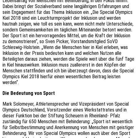
Lebensalltag von Menschen mit Behinderung, in den Fokus nimmt.
Dabei bringt der Sozialverband seine langjährigen Erfahrungen und
sein Engagement für das Thema Inklusion ein. „Die Special Olympics
Kiel 2018 sind ein Leuchturmprojekt der Inklusion und werden
hautnah zeigen, wie toll es sein kann, wenn nicht mehr Unterschiede,
sondern Gemeinsamkeiten im täglichen Miteinander betont werden.
Der Sport ist ein hervorragendes Mittel, um die Kraft der Inklusion
zu demonstrieren“, so Sven Picker, Vorstandsmitglied SoVD
Schleswig-Holstein. „Wenn die Menschen hier in Kiel erleben, was
Inklusion in der Praxis bedeuten kann und welchen Nutzen alle
Beteiligten daraus ziehen, werden die Spiele weit über die fünf Tage
in Kiel hinauswirken. Inklusion muss zuallererst in den Köpfen der
Menschen stattfinden und ich bin überzeugt davon, dass die Special
Olympics Kiel 2018 hierfür einen wesentlichen Beitrag leisten
werden“.
Die Bedeutung von Sport
Mark Solomeyer, Athletensprecher und Vizepräsident von Special
Olympics Deutschland, Vorsitzender eines Werkstattrates und in
dieser Funktion bei der Stiftung Scheuern in Rheinland- Pfalz
zuständig für 650 Menschen mit Behinderung: „Sport ist wesentlich
für Selbstbestimmung und Anerkennung von Menschen mit geistiger
Behinderung. Wir von Special Olympics wollen auch über den Sport