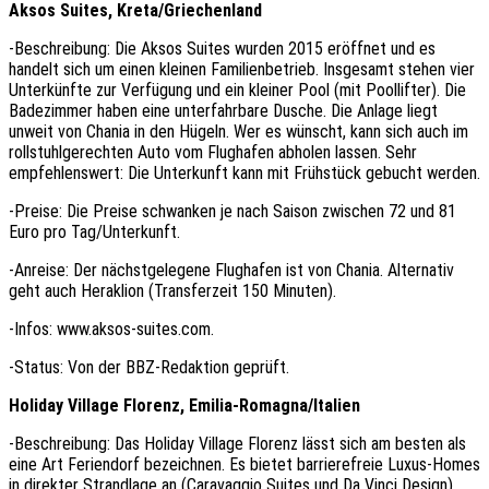
Aksos Suites, Kreta/Griechenland
-Beschreibung: Die Aksos Suites wurden 2015 eröffnet und es
handelt sich um einen kleinen Familienbetrieb. Insgesamt stehen vier
Unterkünfte zur Verfügung und ein kleiner Pool (mit Poollifter). Die
Badezimmer haben eine unterfahrbare Dusche. Die Anlage liegt
unweit von Chania in den Hügeln. Wer es wünscht, kann sich auch im
rollstuhlgerechten Auto vom Flughafen abholen lassen. Sehr
empfehlenswert: Die Unterkunft kann mit Frühstück gebucht werden.
-Preise: Die Preise schwanken je nach Saison zwischen 72 und 81
Euro pro Tag/Unterkunft.
-Anreise: Der nächstgelegene Flughafen ist von Chania. Alternativ
geht auch Heraklion (Transferzeit 150 Minuten).
-Infos: www.aksos-suites.com.
-Status: Von der BBZ-Redaktion geprüft.
Holiday Village Florenz, Emilia-Romagna/Italien
-Beschreibung: Das Holiday Village Florenz lässt sich am besten als
eine Art Feriendorf bezeichnen. Es bietet barrierefreie Luxus-Homes
in direkter Strandlage an (Caravaggio Suites und Da Vinci Design)