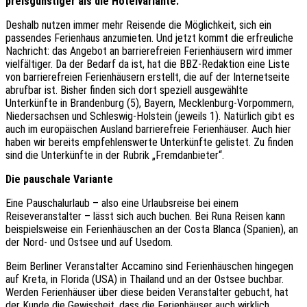
preisgünstiger als die Hotelvariante.
Deshalb nutzen immer mehr Reisende die Möglichkeit, sich ein
passendes Ferienhaus anzumieten. Und jetzt kommt die erfreuliche
Nachricht: das Angebot an barrierefreien Ferienhäusern wird immer
vielfältiger. Da der Bedarf da ist, hat die BBZ-Redaktion eine Liste
von barrierefreien Ferienhäusern erstellt, die auf der Internetseite
abrufbar ist. Bisher finden sich dort speziell ausgewählte
Unterkünfte in Brandenburg (5), Bayern, Mecklenburg-Vorpommern,
Niedersachsen und Schleswig-Holstein (jeweils 1). Natürlich gibt es
auch im europäischen Ausland barrierefreie Ferienhäuser. Auch hier
haben wir bereits empfehlenswerte Unterkünfte gelistet. Zu finden
sind die Unterkünfte in der Rubrik „Fremdanbieter“.
Die pauschale Variante
Eine Pauschalurlaub – also eine Urlaubsreise bei einem
Reiseveranstalter – lässt sich auch buchen. Bei Runa Reisen kann
beispielsweise ein Ferienhäuschen an der Costa Blanca (Spanien), an
der Nord- und Ostsee und auf Usedom.
Beim Berliner Veranstalter Accamino sind Ferienhäuschen hingegen
auf Kreta, in Florida (USA) in Thailand und an der Ostsee buchbar.
Werden Ferienhäuser über diese beiden Veranstalter gebucht, hat
der Kunde die Gewissheit, dass die Ferienhäuser auch wirklich