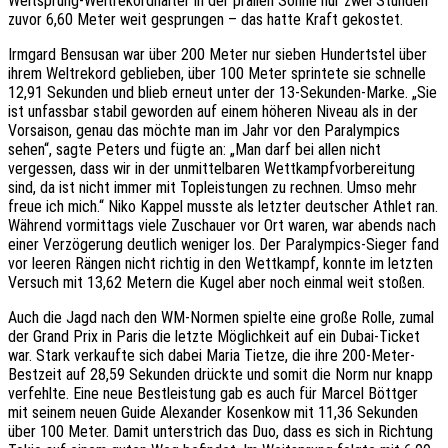
Weitsprung-Weltrekordhalter in der prallen Sonne nur zwei Stunden
zuvor 6,60 Meter weit gesprungen – das hatte Kraft gekostet.
Irmgard Bensusan war über 200 Meter nur sieben Hundertstel über
ihrem Weltrekord geblieben, über 100 Meter sprintete sie schnelle
12,91 Sekunden und blieb erneut unter der 13-Sekunden-Marke. „Sie
ist unfassbar stabil geworden auf einem höheren Niveau als in der
Vorsaison, genau das möchte man im Jahr vor den Paralympics
sehen“, sagte Peters und fügte an: „Man darf bei allen nicht
vergessen, dass wir in der unmittelbaren Wettkampfvorbereitung
sind, da ist nicht immer mit Topleistungen zu rechnen. Umso mehr
freue ich mich.“ Niko Kappel musste als letzter deutscher Athlet ran.
Während vormittags viele Zuschauer vor Ort waren, war abends nach
einer Verzögerung deutlich weniger los. Der Paralympics-Sieger fand
vor leeren Rängen nicht richtig in den Wettkampf, konnte im letzten
Versuch mit 13,62 Metern die Kugel aber noch einmal weit stoßen.
Auch die Jagd nach den WM-Normen spielte eine große Rolle, zumal
der Grand Prix in Paris die letzte Möglichkeit auf ein Dubai-Ticket
war. Stark verkaufte sich dabei Maria Tietze, die ihre 200-Meter-
Bestzeit auf 28,59 Sekunden drückte und somit die Norm nur knapp
verfehlte. Eine neue Bestleistung gab es auch für Marcel Böttger
mit seinem neuen Guide Alexander Kosenkow mit 11,36 Sekunden
über 100 Meter. Damit unterstrich das Duo, dass es sich in Richtung