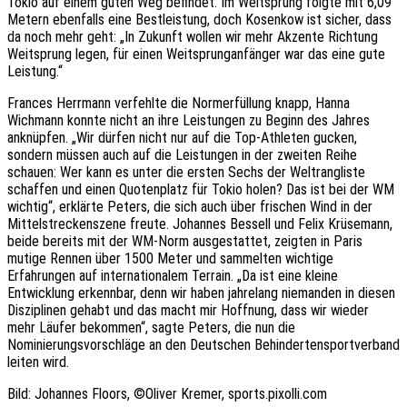
Tokio auf einem guten Weg befindet. Im Weitsprung folgte mit 6,09
Metern ebenfalls eine Bestleistung, doch Kosenkow ist sicher, dass
da noch mehr geht: „In Zukunft wollen wir mehr Akzente Richtung
Weitsprung legen, für einen Weitsprunganfänger war das eine gute
Leistung.“
Frances Herrmann verfehlte die Normerfüllung knapp, Hanna
Wichmann konnte nicht an ihre Leistungen zu Beginn des Jahres
anknüpfen. „Wir dürfen nicht nur auf die Top-Athleten gucken,
sondern müssen auch auf die Leistungen in der zweiten Reihe
schauen: Wer kann es unter die ersten Sechs der Weltrangliste
schaffen und einen Quotenplatz für Tokio holen? Das ist bei der WM
wichtig“, erklärte Peters, die sich auch über frischen Wind in der
Mittelstreckenszene freute. Johannes Bessell und Felix Krüsemann,
beide bereits mit der WM-Norm ausgestattet, zeigten in Paris
mutige Rennen über 1500 Meter und sammelten wichtige
Erfahrungen auf internationalem Terrain. „Da ist eine kleine
Entwicklung erkennbar, denn wir haben jahrelang niemanden in diesen
Disziplinen gehabt und das macht mir Hoffnung, dass wir wieder
mehr Läufer bekommen“, sagte Peters, die nun die
Nominierungsvorschläge an den Deutschen Behindertensportverband
leiten wird.
Bild: Johannes Floors, ©Oliver Kremer, sports.pixolli.com