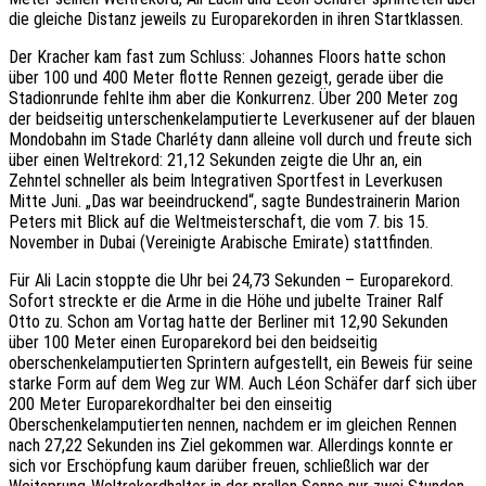
die gleiche Distanz jeweils zu Europarekorden in ihren Startklassen.
Der Kracher kam fast zum Schluss: Johannes Floors hatte schon
über 100 und 400 Meter flotte Rennen gezeigt, gerade über die
Stadionrunde fehlte ihm aber die Konkurrenz. Über 200 Meter zog
der beidseitig unterschenkelamputierte Leverkusener auf der blauen
Mondobahn im Stade Charléty dann alleine voll durch und freute sich
über einen Weltrekord: 21,12 Sekunden zeigte die Uhr an, ein
Zehntel schneller als beim Integrativen Sportfest in Leverkusen
Mitte Juni. „Das war beeindruckend“, sagte Bundestrainerin Marion
Peters mit Blick auf die Weltmeisterschaft, die vom 7. bis 15.
November in Dubai (Vereinigte Arabische Emirate) stattfinden.
Für Ali Lacin stoppte die Uhr bei 24,73 Sekunden – Europarekord.
Sofort streckte er die Arme in die Höhe und jubelte Trainer Ralf
Otto zu. Schon am Vortag hatte der Berliner mit 12,90 Sekunden
über 100 Meter einen Europarekord bei den beidseitig
oberschenkelamputierten Sprintern aufgestellt, ein Beweis für seine
starke Form auf dem Weg zur WM. Auch Léon Schäfer darf sich über
200 Meter Europarekordhalter bei den einseitig
Oberschenkelamputierten nennen, nachdem er im gleichen Rennen
nach 27,22 Sekunden ins Ziel gekommen war. Allerdings konnte er
sich vor Erschöpfung kaum darüber freuen, schließlich war der