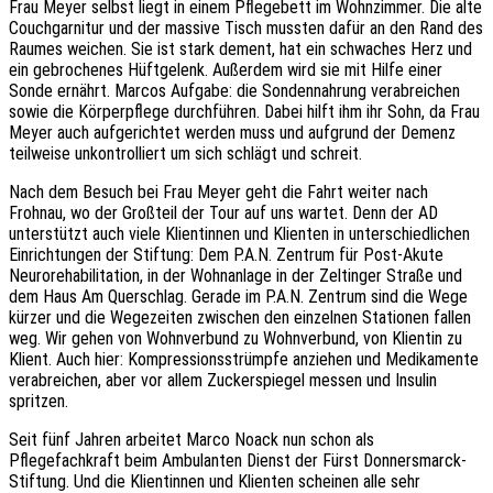
Frau Meyer selbst liegt in einem Pflegebett im Wohnzimmer. Die alte
Couchgarnitur und der massive Tisch mussten dafür an den Rand des
Raumes weichen. Sie ist stark dement, hat ein schwaches Herz und
ein gebrochenes Hüftgelenk. Außerdem wird sie mit Hilfe einer
Sonde ernährt. Marcos Aufgabe: die Sondennahrung verabreichen
sowie die Körperpflege durchführen. Dabei hilft ihm ihr Sohn, da Frau
Meyer auch aufgerichtet werden muss und aufgrund der Demenz
teilweise unkontrolliert um sich schlägt und schreit.
Nach dem Besuch bei Frau Meyer geht die Fahrt weiter nach
Frohnau, wo der Großteil der Tour auf uns wartet. Denn der AD
unterstützt auch viele Klientinnen und Klienten in unterschiedlichen
Einrichtungen der Stiftung: Dem P.A.N. Zentrum für Post-Akute
Neurorehabilitation, in der Wohnanlage in der Zeltinger Straße und
dem Haus Am Querschlag. Gerade im P.A.N. Zentrum sind die Wege
kürzer und die Wegezeiten zwischen den einzelnen Stationen fallen
weg. Wir gehen von Wohnverbund zu Wohnverbund, von Klientin zu
Klient. Auch hier: Kompressionsstrümpfe anziehen und Medikamente
verabreichen, aber vor allem Zuckerspiegel messen und Insulin
spritzen.
Seit fünf Jahren arbeitet Marco Noack nun schon als
Pflegefachkraft beim Ambulanten Dienst der Fürst Donnersmarck-
Stiftung. Und die Klientinnen und Klienten scheinen alle sehr