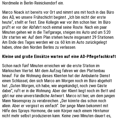
Nordmeile in Berlin-Reinickendorf ein.
Marco Noack ist bereits vor Ort und nimmt uns mit hoch in das Büro
des AD, wo unsere Frühschicht beginnt. „Ich bin nicht der erste
heute“, stellt er fest. Eine Kollegin war vor ihm schon hier. Im Büro
prüft er vor der Abfahrt noch einmal seine Route. Nach ein paar
Minuten gehen wir in die Tiefgarage, steigen ins Auto und um 5:20
Uhr starten wir. Auf dem Plan stehen heute insgesamt 29 Stationen.
Am Ende des Tages werden wir ca. 60 km im Auto zurückgelegt
haben, ohne den Norden Berlins zu verlassen.
Kleine und große Einsätze warten auf eine AD-Pflegefachkraft
Schon nach fünf Minuten erreichen wir die erste Station im
Märkischen Viertel. Mit dem Aufzug fahren wir den Plattenbau
hinauf. Für die Wohnung dieses Klienten hat der Ambulante Dienst
einen Schlüssel, den sich Marco am Morgen noch im Büro abgeholt
hat. „Guten Morgen, ich habe, wie angekündigt, noch zwei Gäste
dabei“, ruft er in die Wohnung. Aber der Klient liegt noch im Bett und
gibt nur eine unverständliche Antwort. Marco ist hier, um dem jungen
Mann Nasenspray zu verabreichen. „Der könnte das schon noch
allein. Aber er vergisst es einfach“. Der junge Mann bekommt mit
Hilfe des Sprays Hormone, die sein Körper nach einem Hirntumor
nicht mehr selbst produzieren kann. Keine zwei Minuten dauert es,