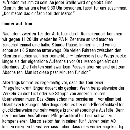
zufrieden mit ihm zu sein. An jeder Stelle wird er gelobt. Eine
Klientin, die wir um etwa 9:30 Uhr besuchen, fasst für uns zusammen:
„Der macht das einfach toll, der Marco.“
Immer auf Tour
Nach dem zweiten Teil der Autotour durch Reinickendorf kommen
wir gegen 11:20 Uhr wieder im P.A.N. Zentrum an und machen
zunächst einmal eine halbe Stunde Pause. Immerhin sind wir nun
schon seit 6 Stunden unterwegs. Die vielen Fahrten zwischen den
Klienten machen sich hier bemerkbar – teilweise ist die Wegstrecke
länger als der eigentliche Aufenthalt vor Ort. Marco genießt das
allerdings: „Die Fahrten sind zwar kein Pausen, aber sie sind gut zum
Abschalten. Man ist diese paar Minuten für sich.“
Allerdings kommt es regelmäßig vor, dass die Tour einer
Pflegefachkraft länger dauert als geplant. Wenn beispielsweise der
Verkehr zu dicht ist oder sie Stopps von anderen Touren
übernehmen muss. Das könne schon mal passieren – vor allem bei
Urlaubsvertretungen. Allerdings gebe es bei den Pflegefachkräften
glücklicherweise nur sehr wenige krankheitsbedingte Ausfälle. Denn
der spontane Ausfall einer Pflegefachkraft ist nur schwer zu
kompensieren. Marco selbst hat in seinen fünf Jahren beim AD
keinen einzigen Dienst verpasst, ohne dass dies vorher angekündigt