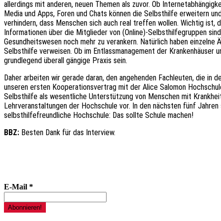
allerdings mit anderen, neuen Themen als zuvor. Ob Internetabhängigk
Media und Apps, Foren und Chats können die Selbsthilfe erweitern und 
verhindern, dass Menschen sich auch real treffen wollen. Wichtig is
Informationen über die Mitglieder von (Online)-Selbsthilfegruppen s
Gesundheitswesen noch mehr zu verankern. Natürlich haben einzelne Ärz
Selbsthilfe verweisen. Ob im Entlassmanagement der Krankenhäuser und
grundlegend überall gängige Praxis sein.
Daher arbeiten wir gerade daran, den angehenden Fachleuten, die in d
unseren ersten Kooperationsvertrag mit der Alice Salomon Hochschule
Selbsthilfe als wesentliche Unterstützung von Menschen mit Krankheite
Lehrveranstaltungen der Hochschule vor. In den nächsten fünf Jahren 
selbsthilfefreundliche Hochschule: Das sollte Schule machen!
BBZ:
Besten Dank für das Interview.
E-Mail
*