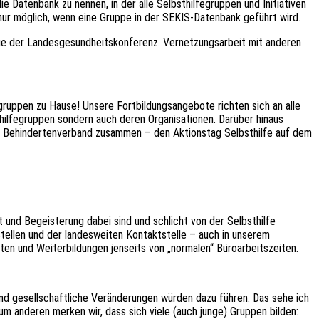
e Datenbank zu nennen, in der alle Selbsthilfegruppen und Initiativen
 nur möglich, wenn eine Gruppe in der SEKIS-Datenbank geführt wird.
, wie der Landesgesundheitskonferenz. Vernetzungsarbeit mit anderen
egruppen zu Hause! Unsere Fortbildungsangebote richten sich an alle
thilfegruppen sondern auch deren Organisationen. Darüber hinaus
ner Behindertenverband zusammen – den Aktionstag Selbsthilfe auf dem
t und Begeisterung dabei sind und schlicht von der Selbsthilfe
tstellen und der landesweiten Kontaktstelle – auch in unserem
en und Weiterbildungen jenseits von „normalen“ Büroarbeitszeiten.
und gesellschaftliche Veränderungen würden dazu führen. Das sehe ich
um anderen merken wir, dass sich viele (auch junge) Gruppen bilden: