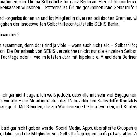
mationen zum Thema Selbsthilfe für ganz Berlin an. Hier ist besonders di
nkenkassen wünschen. Letzteres ist für die gesundheitliche Selbsthilfe
nd -organisationen an und ist Mitglied in diversen politischen Gremien
fgaben der landesweiten Selbsthilfekontaktstelle SEKIS Berlin.
 zusammen?
en zusammen, denn dort sind ja viele – wenn auch nicht alle – Selbsthilf
ion. Die Datenbank von SEKIS verzeichnet nicht nur die einzelnen Selbs
Fachtage oder – wie im letzten Jahr mit bipolaris e. V. und dem Berli
ich gar nicht sagen. Ich weiß jedoch, dass alle mit sehr viel Engagemen
en wir alle – die Mitarbeitenden der 12 bezirklichen Selbsthilfe-Kontak
nausgeht. Mit Ständen, die am Wochenende betreut werden, mit Kontakt
e bald gar nicht geben werde: Social Media, Apps, überalterte Gruppen 
 daher sind die Mitglieder von Selbsthilfegruppen häufig etwas älter. Z