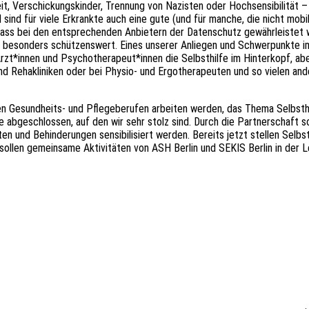
eit, Verschickungskinder, Trennung von Nazisten oder Hochsensibilität –
sind für viele Erkrankte auch eine gute (und für manche, die nicht mobi
t, dass bei den entsprechenden Anbietern der Datenschutz gewährleiste
ind besonders schützenswert. Eines unserer Anliegen und Schwerpunkte 
t*innen und Psychotherapeut*innen die Selbsthilfe im Hinterkopf, aber 
 Rehakliniken oder bei Physio- und Ergotherapeuten und so vielen ander
en Gesundheits- und Pflegeberufen arbeiten werden, das Thema Selbsthil
 abgeschlossen, auf den wir sehr stolz sind. Durch die Partnerschaft 
n und Behinderungen sensibilisiert werden. Bereits jetzt stellen Selbst
sollen gemeinsame Aktivitäten von ASH Berlin und SEKIS Berlin in der 