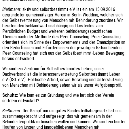
Bießmann:
aktiv und selbstbestimmt e.V. ist ein am 15.09.2016
gegründeter gemeinnütziger Verein in Berlin Wedding, welcher sich
der Selbstvertretung von Menschen mit Behinderung zuordnet. Wir
beraten deutschlandweit unabhängig und kostenlos zum
Persönlichen Budget und weiteren behinderungsspezifischen
Themen nach der Methode des Peer Counseling. Peer Counseling
orientiert sich im Sinne des Empowerments und der Emanzipation an
den Bedürfnissen und Erfordernissen der jeweiligen Ratsuchenden.
Peer Counseling hat sich aus der Selbstbestimmt-Leben-Bewegung
heraus entwickelt.
Wir sind ein Zentrum für Selbstbestimmtes Leben, unser
Dachverband ist die Interessenvertretung Selbstbestimmt Leben
e.V. (ISL e.V.). Politische Arbeit, sowie Beratung und Unterstützung
von Menschen mit Behinderung sehen wir als unser Aufgabenprofil.
Schultz:
Wie kam es zur Gründung und wie hat sich der Verein
seitdem entwickelt?
Bießmann:
Der Kampf um ein gutes Bundesteilhabegesetz hat uns
zusammengebracht und aufgezeigt das wir gemeinsam in der
Behindertenpolitik mitmischen wollen und können. Wir sind ein bunter
Haufen von jungen und junggebliebenen Menschen mit