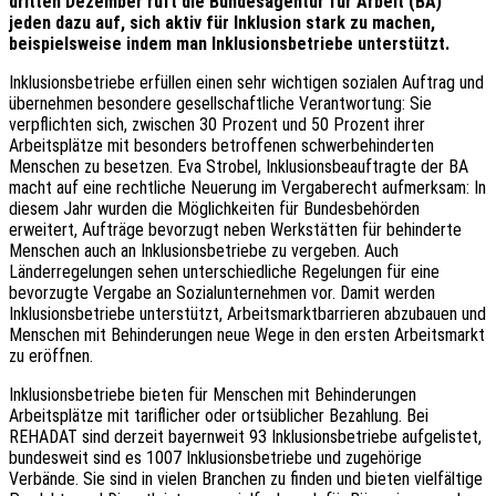
dritten Dezember ruft die Bundesagentur für Arbeit (BA)
jeden dazu auf, sich aktiv für Inklusion stark zu machen,
beispielsweise indem man Inklusionsbetriebe unterstützt.
Inklusionsbetriebe erfüllen einen sehr wichtigen sozialen Auftrag und
übernehmen besondere gesellschaftliche Verantwortung: Sie
verpflichten sich, zwischen 30 Prozent und 50 Prozent ihrer
Arbeitsplätze mit besonders betroffenen schwerbehinderten
Menschen zu besetzen. Eva Strobel, Inklusionsbeauftragte der BA
macht auf eine rechtliche Neuerung im Vergaberecht aufmerksam: In
diesem Jahr wurden die Möglichkeiten für Bundesbehörden
erweitert, Aufträge bevorzugt neben Werkstätten für behinderte
Menschen auch an Inklusionsbetriebe zu vergeben. Auch
Länderregelungen sehen unterschiedliche Regelungen für eine
bevorzugte Vergabe an Sozialunternehmen vor. Damit werden
Inklusionsbetriebe unterstützt, Arbeitsmarktbarrieren abzubauen und
Menschen mit Behinderungen neue Wege in den ersten Arbeitsmarkt
zu eröffnen.
Inklusionsbetriebe bieten für Menschen mit Behinderungen
Arbeitsplätze mit tariflicher oder ortsüblicher Bezahlung. Bei
REHADAT sind derzeit bayernweit 93 Inklusionsbetriebe aufgelistet,
bundesweit sind es 1007 Inklusionsbetriebe und zugehörige
Verbände. Sie sind in vielen Branchen zu finden und bieten vielfältige