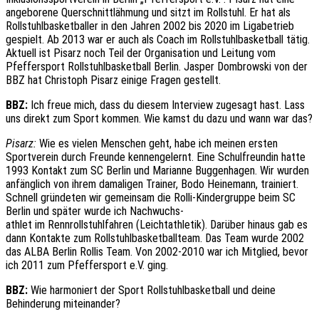
angeborene Querschnittlähmung und sitzt im Rollstuhl. Er hat als
Rollstuhlbasketballer in den Jahren 2002 bis 2020 im Ligabetrieb
gespielt. Ab 2013 war er auch als Coach im Rollstuhlbasketball tätig.
Aktuell ist Pisarz noch Teil der Organisation und Leitung vom
Pfeffersport Rollstuhlbasketball Berlin. Jasper Dombrowski von der
BBZ hat Christoph Pisarz einige Fragen gestellt.
BBZ:
Ich freue mich, dass du diesem Interview zugesagt hast. Lass
uns direkt zum Sport kommen. Wie kamst du dazu und wann war das?
Pisarz:
Wie es vielen Menschen geht, habe ich meinen ersten
Sportverein durch Freunde kennengelernt. Eine Schulfreundin hatte
1993 Kontakt zum SC Berlin und Marianne Buggenhagen. Wir wurden
anfänglich von ihrem damaligen Trainer, Bodo Heinemann, trainiert.
Schnell gründeten wir gemeinsam die Rolli-Kindergruppe beim SC
Berlin und später wurde ich Nachwuchs-
athlet im Rennrollstuhlfahren (Leichtathletik). Darüber hinaus gab es
dann Kontakte zum Rollstuhlbasketballteam. Das Team wurde 2002
das ALBA Berlin Rollis Team. Von 2002-2010 war ich Mitglied, bevor
ich 2011 zum Pfeffersport e.V. ging.
BBZ:
Wie harmoniert der Sport Rollstuhlbasketball und deine
Behinderung miteinander?