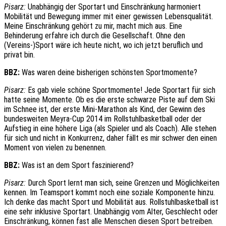
Pisarz:
Unabhängig der Sportart und Einschränkung harmoniert
Mobilität und Bewegung immer mit einer gewissen Lebensqualität.
Meine Einschränkung gehört zu mir, macht mich aus. Eine
Behinderung erfahre ich durch die Gesellschaft. Ohne den
(Vereins-)Sport wäre ich heute nicht, wo ich jetzt beruflich und
privat bin.
BBZ:
Was waren deine bisherigen schönsten Sportmomente?
Pisarz:
Es gab viele schöne Sportmomente! Jede Sportart für sich
hatte seine Momente. Ob es die erste schwarze Piste auf dem Ski
im Schnee ist, der erste Mini-Marathon als Kind, der Gewinn des
bundesweiten Meyra-Cup 2014 im Rollstuhlbasketball oder der
Aufstieg in eine höhere Liga (als Spieler und als Coach). Alle stehen
für sich und nicht in Konkurrenz, daher fällt es mir schwer den einen
Moment von vielen zu benennen.
BBZ:
Was ist an dem Sport faszinierend?
Pisarz:
Durch Sport lernt man sich, seine Grenzen und Möglichkeiten
kennen. Im Teamsport kommt noch eine soziale Komponente hinzu.
Ich denke das macht Sport und Mobilität aus. Rollstuhlbasketball ist
eine sehr inklusive Sportart. Unabhängig vom Alter, Geschlecht oder
Einschränkung, können fast alle Menschen diesen Sport betreiben.