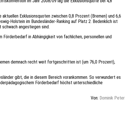
htskonvention im Jahr 2008/09 lag die Exklusionsquote bei 4,8
e aktuellen Exklusionsquoten zwischen 0,8 Prozent (Bremen) und 6,6
eswig-Holstein im Bundesländer-Ranking auf Platz 2. Bedenklich ist
t schwach angestiegen sind.
m Förderbedarf in Abhängigkeit von fachlichen, personellen und
Bremen demnach recht weit fortgeschritten ist (um 76,0 Prozent),
esländer gibt, die in diesem Bereich vorankommen.
So verwundert es
sonderpädagogischem Förderbedarf höchst unterschiedliche
Von:
Dominik Peter