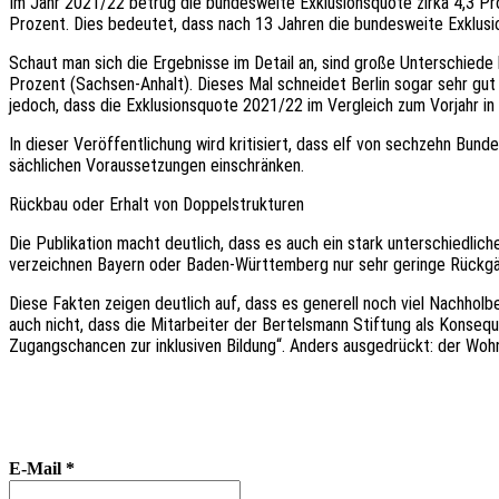
Im Jahr 2021/22 betrug die bundesweite Exklusionsquote zirka 4,3 Pr
Prozent. Dies bedeutet, dass nach 13 Jahren die bundesweite Exklusi
Schaut man sich die Ergebnisse im Detail an, sind große Unterschied
Prozent (Sachsen-Anhalt). Dieses Mal schneidet Berlin sogar sehr gut 
jedoch, dass die Exklusionsquote 2021/22 im Vergleich zum Vorjahr 
In dieser Veröffentlichung wird kritisiert, dass elf von sechzehn Bu
sächlichen Voraussetzungen einschränken.
Rückbau oder Erhalt von Doppelstrukturen
Die Publikation macht deutlich, dass es auch ein stark unterschiedli
verzeichnen Bayern oder Baden-Württemberg nur sehr geringe Rückgä
Diese Fakten zeigen deutlich auf, dass es generell noch viel Nachhol
auch nicht, dass die Mitarbeiter der Bertelsmann Stiftung als Konse
Zugangschancen zur inklusiven Bildung“. Anders ausgedrückt: der Wo
E-Mail
*