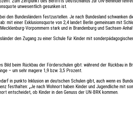
ozent. Zum Zeitpunkt des Beitritts Deutschlands zur UN-Behindertenrec
onsquote unwesentlich gesunken ist.
e bei den Bundesländern festzustellen. Je nach Bundesland schwanken di
ab: mit einer Exklusionsquote von 2,4 landet Berlin gemeinsam mit Schl
in Mecklenburg-Vorpommern stark und in Brandenburg und Sachsen-Anhal
ndesländer den Zugang zu einer Schule für Kinder mit sonderpädagogische
ches Bild beim Rückbau der Förderschulen gibt: während der Rückbau in 
nge – um sehr magere 1,9 bzw. 3,5 Prozent.
bedarf in punkto Inklusion an deutschen Schulen gibt, auch wenn es Bund
quenz festhalten: „Je nach Wohnort haben Kinder und Jugendliche mit 
hnort entscheidet, ob Kinder in den Genuss der UN-BRK kommen.