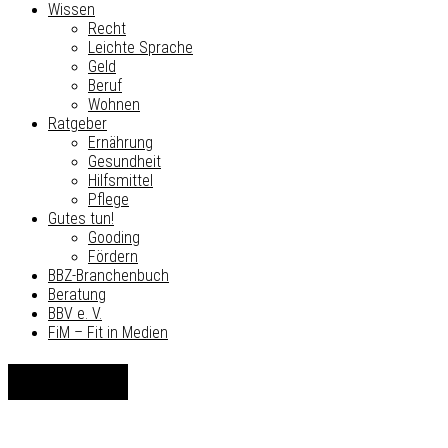
Wissen
Recht
Leichte Sprache
Geld
Beruf
Wohnen
Ratgeber
Ernährung
Gesundheit
Hilfsmittel
Pflege
Gutes tun!
Gooding
Fördern
BBZ-Branchenbuch
Beratung
BBV e. V.
FiM – Fit in Medien
Kanaren