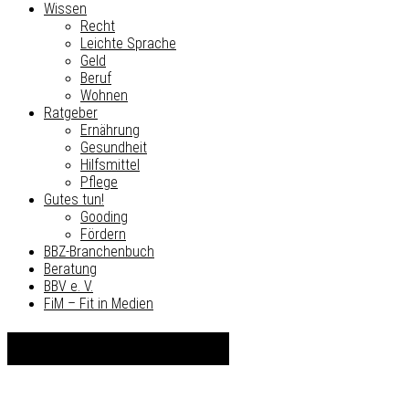
Wissen
Recht
Leichte Sprache
Geld
Beruf
Wohnen
Ratgeber
Ernährung
Gesundheit
Hilfsmittel
Pflege
Gutes tun!
Gooding
Fördern
BBZ-Branchenbuch
Beratung
BBV e. V.
FiM – Fit in Medien
Reha-Fachhandel