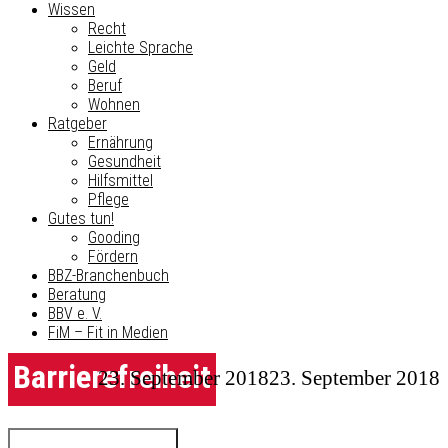
Wissen
Recht
Leichte Sprache
Geld
Beruf
Wohnen
Ratgeber
Ernährung
Gesundheit
Hilfsmittel
Pflege
Gutes tun!
Gooding
Fördern
BBZ-Branchenbuch
Beratung
BBV e. V.
FiM – Fit in Medien
Barrierefreiheit
23. September 2018
23. September 2018