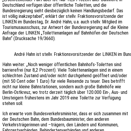
Deutschland verfügen über öffentliche Toiletten, und die
Bundesregierung sieht diesbezüglich keinen Handlungsbedarf. Das
ist völlig inakzeptabel“, erklärt der stellv. Fraktionsvorsitzende der
LINKEN im Bundestag, Dr. André Hahn, u.a. auch stellv. Mitglied im
Tourismusausschuss, zur Antwort der Bundesregierung auf die Kleine
Anfrage der LINKEN „Toilettenanlagen auf Bahnhöfen der Deutschen
Bahn“ (Drucksache 19/3660).
André Hahn ist stellv. Fraktionsvorsitzender der LINKEN im Bu
Hahn weiter: „Noch weniger öffentlichen Bahnhofs-Toiletten sind
barrierefrei (nur 8,2 Prozent). Viele Toilettenanlagen sind in einem
schlechten Zustand und/oder nicht durchgehend geöffnet und/oder
(mit 50 Cent oder 1 Euro) für viele Reisende zu teuer. Dies betrifft
nicht nur kleine Bahnstationen, sondern auch große Bahnhöfe wie
Berlin-Ostkreuz, wo trotz derzeit täglich über 120.000 Ein-, Aus- und
Umsteigern frühestens im Jahr 2019 eine Toilette zur Verfügung
stehen soll.
Ich erwarte vom Bundesverkehrsminister, dass er sich zusammen mit
der Deutschen Bahn, dem Bundesbauminister, den anderen
Verkehrsträgerinnen und –trägern, den Ländern und Kommunen,
Fahrgastverbänden, Behindertenverbänden und anderen