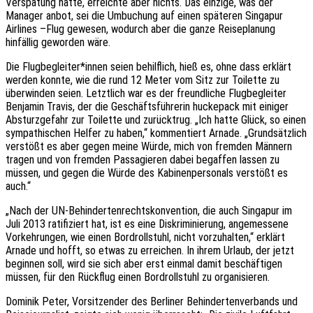
Verspätung hatte, erreichte aber nichts. Das einzige, was der
Manager anbot, sei die Umbuchung auf einen späteren Singapur
Airlines –Flug gewesen, wodurch aber die ganze Reiseplanung
hinfällig geworden wäre.
Die Flugbegleiter*innen seien behilflich, hieß es, ohne dass erklärt
werden konnte, wie die rund 12 Meter vom Sitz zur Toilette zu
überwinden seien. Letztlich war es der freundliche Flugbegleiter
Benjamin Travis, der die Geschäftsführerin huckepack mit einiger
Absturzgefahr zur Toilette und zurücktrug. „Ich hatte Glück, so einen
sympathischen Helfer zu haben,“ kommentiert Arnade. „Grundsätzlich
verstößt es aber gegen meine Würde, mich von fremden Männern
tragen und von fremden Passagieren dabei begaffen lassen zu
müssen, und gegen die Würde des Kabinenpersonals verstößt es
auch.“
„Nach der UN-Behindertenrechtskonvention, die auch Singapur im
Juli 2013 ratifiziert hat, ist es eine Diskriminierung, angemessene
Vorkehrungen, wie einen Bordrollstuhl, nicht vorzuhalten,“ erklärt
Arnade und hofft, so etwas zu erreichen. In ihrem Urlaub, der jetzt
beginnen soll, wird sie sich aber erst einmal damit beschäftigen
müssen, für den Rückflug einen Bordrollstuhl zu organisieren.
Dominik Peter, Vorsitzender des Berliner Behindertenverbands und