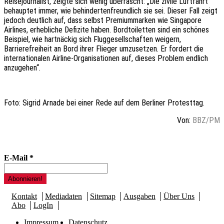
Reisejournalist, zeigte sich wenig überrascht: „Die zivile Luftfahrt
behauptet immer, wie behindertenfreundlich sie sei. Dieser Fall zeigt
jedoch deutlich auf, dass selbst Premiummarken wie Singapore
Airlines, erhebliche Defizite haben. Bordtoiletten sind ein schönes
Beispiel, wie hartnäckig sich Fluggesellschaften weigern,
Barrierefreiheit an Bord ihrer Flieger umzusetzen. Er fordert die
internationalen Airline-Organisationen auf, dieses Problem endlich
anzugehen“.
Foto: Sigrid Arnade bei einer Rede auf dem Berliner Protesttag.
Von:
BBZ/PM
E-Mail
*
Kontakt
Mediadaten
Sitemap
Ausgaben
Über Uns
Abo
LogIn
Impressum
Datenschutz