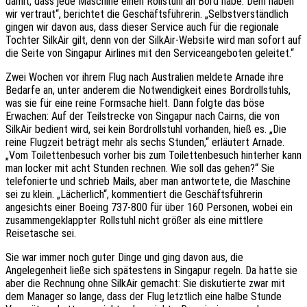
damit, dass jede Maschine einen Rollstuhl an Bord habe. Dem haben
wir vertraut“, berichtet die Geschäftsführerin. „Selbstverständlich
gingen wir davon aus, dass dieser Service auch für die regionale
Tochter SilkAir gilt, denn von der SilkAir-Website wird man sofort auf
die Seite von Singapur Airlines mit den Serviceangeboten geleitet.“
Zwei Wochen vor ihrem Flug nach Australien meldete Arnade ihre
Bedarfe an, unter anderem die Notwendigkeit eines Bordrollstuhls,
was sie für eine reine Formsache hielt. Dann folgte das böse
Erwachen: Auf der Teilstrecke von Singapur nach Cairns, die von
SilkAir bedient wird, sei kein Bordrollstuhl vorhanden, hieß es. „Die
reine Flugzeit beträgt mehr als sechs Stunden,“ erläutert Arnade.
„Vom Toilettenbesuch vorher bis zum Toilettenbesuch hinterher kann
man locker mit acht Stunden rechnen. Wie soll das gehen?“ Sie
telefonierte und schrieb Mails, aber man antwortete, die Maschine
sei zu klein. „Lächerlich“, kommentiert die Geschäftsführerin
angesichts einer Boeing 737-800 für über 160 Personen, wobei ein
zusammengeklappter Rollstuhl nicht größer als eine mittlere
Reisetasche sei.
Sie war immer noch guter Dinge und ging davon aus, die
Angelegenheit ließe sich spätestens in Singapur regeln. Da hatte sie
aber die Rechnung ohne SilkAir gemacht: Sie diskutierte zwar mit
dem Manager so lange, dass der Flug letztlich eine halbe Stunde