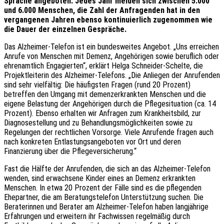
Sprache angeboten. Jedes Jahr melden sich zwischen 5.000
und 6.000 Menschen, die Zahl der Anfragenden hat in den
vergangenen Jahren ebenso kontinuierlich zugenommen wie
die Dauer der einzelnen Gespräche.
Das Alzheimer-Telefon ist ein bundesweites Angebot. „Uns erreichen
Anrufe von Menschen mit Demenz, Angehörigen sowie beruflich oder
ehrenamtlich Engagierten“, erklärt Helga Schneider-Schelte, die
Projektleiterin des Alzheimer-Telefons. „Die Anliegen der Anrufenden
sind sehr vielfältig: Die häufigsten Fragen (rund 20 Prozent)
betreffen den Umgang mit demenzerkrankten Menschen und die
eigene Belastung der Angehörigen durch die Pflegesituation (ca. 14
Prozent). Ebenso erhalten wir Anfragen zum Krankheitsbild, zur
Diagnosestellung und zu Behandlungsmöglichkeiten sowie zu
Regelungen der rechtlichen Vorsorge. Viele Anrufende fragen auch
nach konkreten Entlastungsangeboten vor Ort und deren
Finanzierung über die Pflegeversicherung.“
Fast die Hälfte der Anrufenden, die sich an das Alzheimer-Telefon
wenden, sind erwachsene Kinder eines an Demenz erkrankten
Menschen. In etwa 20 Prozent der Fälle sind es die pflegenden
Ehepartner, die am Beratungstelefon Unterstützung suchen. Die
Beraterinnen und Berater am Alzheimer-Telefon haben langjährige
Erfahrungen und erweitern ihr Fachwissen regelmäßig durch