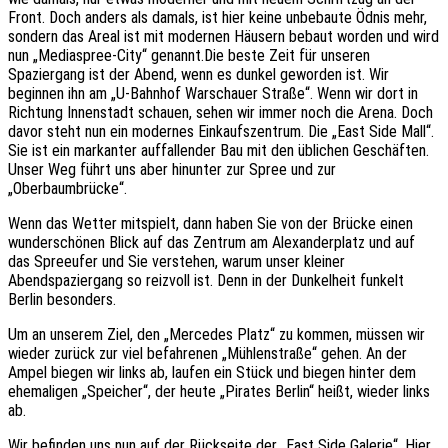
Front. Doch anders als damals, ist hier keine unbebaute Ödnis mehr,
sondern das Areal ist mit modernen Häusern bebaut worden und wird
nun „Mediaspree-City“ genannt.Die beste Zeit für unseren
Spaziergang ist der Abend, wenn es dunkel geworden ist. Wir
beginnen ihn am „U-Bahnhof Warschauer Straße“. Wenn wir dort in
Richtung Innenstadt schauen, sehen wir immer noch die Arena. Doch
davor steht nun ein modernes Einkaufszentrum. Die „East Side Mall“.
Sie ist ein markanter auffallender Bau mit den üblichen Geschäften.
Unser Weg führt uns aber hinunter zur Spree und zur
„Oberbaumbrücke“.
Wenn das Wetter mitspielt, dann haben Sie von der Brücke einen
wunderschönen Blick auf das Zentrum am Alexanderplatz und auf
das Spreeufer und Sie verstehen, warum unser kleiner
Abendspaziergang so reizvoll ist. Denn in der Dunkelheit funkelt
Berlin besonders.
Um an unserem Ziel, den „Mercedes Platz“ zu kommen, müssen wir
wieder zurück zur viel befahrenen „Mühlenstraße“ gehen. An der
Ampel biegen wir links ab, laufen ein Stück und biegen hinter dem
ehemaligen „Speicher“, der heute „Pirates Berlin“ heißt, wieder links
ab.
Wir befinden uns nun auf der Rückseite der „East Side Galerie“. Hier