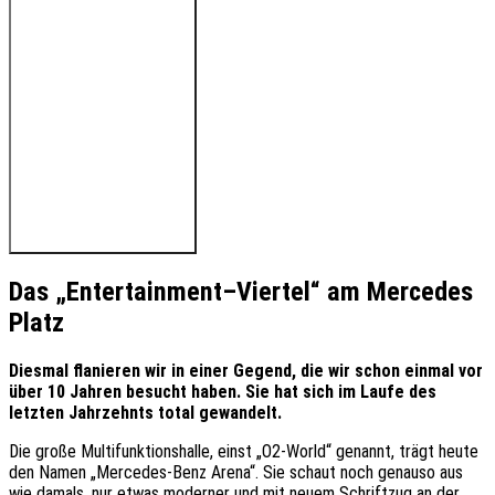
🔊 Hören Sie den Beitrag
Das „Entertainment–Viertel“ am Mercedes
Platz
Diesmal flanieren wir in einer Gegend, die wir schon einmal vor
über 10 Jahren besucht haben. Sie hat sich im Laufe des
letzten Jahrzehnts total gewandelt.
Die große Multifunktionshalle, einst „O2-World“ genannt, trägt heute
den Namen „Mercedes-Benz Arena“. Sie schaut noch genauso aus
wie damals, nur etwas moderner und mit neuem Schriftzug an der