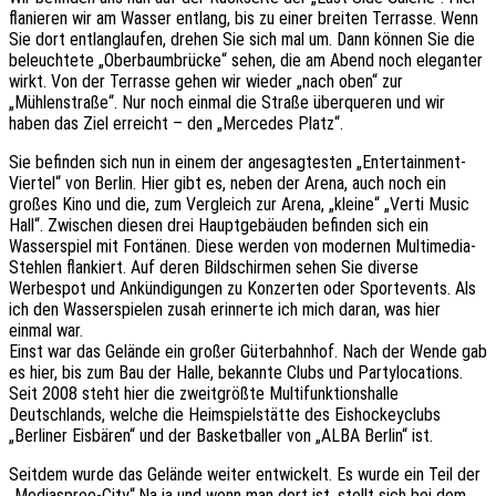
flanieren wir am Wasser entlang, bis zu einer breiten Terrasse. Wenn
Sie dort entlanglaufen, drehen Sie sich mal um. Dann können Sie die
beleuchtete „Oberbaumbrücke“ sehen, die am Abend noch eleganter
wirkt. Von der Terrasse gehen wir wieder „nach oben“ zur
„Mühlenstraße“. Nur noch einmal die Straße überqueren und wir
haben das Ziel erreicht – den „Mercedes Platz“.
Sie befinden sich nun in einem der angesagtesten „Entertainment-
Viertel“ von Berlin. Hier gibt es, neben der Arena, auch noch ein
großes Kino und die, zum Vergleich zur Arena, „kleine“ „Verti Music
Hall“. Zwischen diesen drei Hauptgebäuden befinden sich ein
Wasserspiel mit Fontänen. Diese werden von modernen Multimedia-
Stehlen flankiert. Auf deren Bildschirmen sehen Sie diverse
Werbespot und Ankündigungen zu Konzerten oder Sportevents. Als
ich den Wasserspielen zusah erinnerte ich mich daran, was hier
einmal war.
Einst war das Gelände ein großer Güterbahnhof. Nach der Wende gab
es hier, bis zum Bau der Halle, bekannte Clubs und Partylocations.
Seit 2008 steht hier die zweitgrößte Multifunktionshalle
Deutschlands, welche die Heimspielstätte des Eishockeyclubs
„Berliner Eisbären“ und der Basketballer von „ALBA Berlin“ ist.
Seitdem wurde das Gelände weiter entwickelt. Es wurde ein Teil der
„Mediaspree-City“.Na ja und wenn man dort ist, stellt sich bei dem