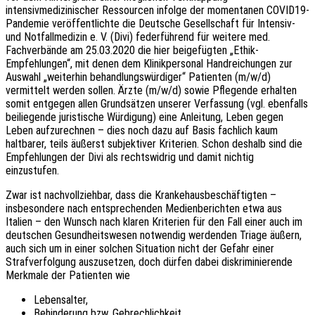
intensivmedizinischer Ressourcen infolge der momentanen COVID19-
Pandemie veröffentlichte die Deutsche Gesellschaft für Intensiv-
und Notfallmedizin e. V. (Divi) federführend für weitere med.
Fachverbände am 25.03.2020 die hier beigefügten „Ethik-
Empfehlungen“, mit denen dem Klinikpersonal Handreichungen zur
Auswahl „weiterhin behandlungswürdiger“ Patienten (m/w/d)
vermittelt werden sollen. Ärzte (m/w/d) sowie Pflegende erhalten
somit entgegen allen Grundsätzen unserer Verfassung (vgl. ebenfalls
beiliegende juristische Würdigung) eine Anleitung, Leben gegen
Leben aufzurechnen – dies noch dazu auf Basis fachlich kaum
haltbarer, teils äußerst subjektiver Kriterien. Schon deshalb sind die
Empfehlungen der Divi als rechtswidrig und damit nichtig
einzustufen.
Zwar ist nachvollziehbar, dass die Krankehausbeschäftigten –
insbesondere nach entsprechenden Medienberichten etwa aus
Italien – den Wunsch nach klaren Kriterien für den Fall einer auch im
deutschen Gesundheitswesen notwendig werdenden Triage äußern,
auch sich um in einer solchen Situation nicht der Gefahr einer
Strafverfolgung auszusetzen, doch dürfen dabei diskriminierende
Merkmale der Patienten wie
Lebensalter,
Behinderung bzw, Gebrechlichkeit,