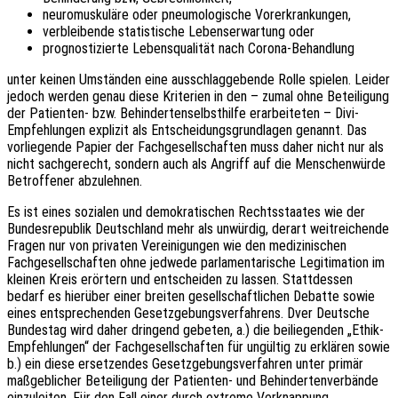
neuromuskuläre oder pneumologische Vorerkrankungen,
verbleibende statistische Lebenserwartung oder
prognostizierte Lebensqualität nach Corona-Behandlung
unter keinen Umständen eine ausschlaggebende Rolle spielen. Leider
jedoch werden genau diese Kriterien in den – zumal ohne Beteiligung
der Patienten- bzw. Behindertenselbsthilfe erarbeiteten – Divi-
Empfehlungen explizit als Entscheidungsgrundlagen genannt. Das
vorliegende Papier der Fachgesellschaften muss daher nicht nur als
nicht sachgerecht, sondern auch als Angriff auf die Menschenwürde
Betroffener abzulehnen.
Es ist eines sozialen und demokratischen Rechtsstaates wie der
Bundesrepublik Deutschland mehr als unwürdig, derart weitreichende
Fragen nur von privaten Vereinigungen wie den medizinischen
Fachgesellschaften ohne jedwede parlamentarische Legitimation im
kleinen Kreis erörtern und entscheiden zu lassen. Stattdessen
bedarf es hierüber einer breiten gesellschaftlichen Debatte sowie
eines entsprechenden Gesetzgebungsverfahrens. Dver Deutsche
Bundestag wird daher dringend gebeten, a.) die beiliegenden „Ethik-
Empfehlungen“ der Fachgesellschaften für ungültig zu erklären sowie
b.) ein diese ersetzendes Gesetzgebungsverfahren unter primär
maßgeblicher Beteiligung der Patienten- und Behindertenverbände
einzuleiten. Für den Fall einer durch extreme Verknappung