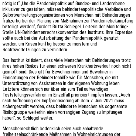
nötig ist“.„Um die Pandemiepolitik auf Bundes- und Länderebene
inklusiver zu gestalten, müssen behindertenpolitische Verbände und
Selbstvertretungsorganisationen von Menschen mit Behinderungen
frühzeitig bei der Planung von Maßnahmen zur Pandemiebekämpfung
beteiligt werden“, fordert Britta Schlegel, Leiterin der Monitoring-
Stelle UN-Behindertenrechtskonvention des Instituts. Ihre Expertise
sollte auch bei der Aufarbeitung der Pandemiepolitik genutzt
werden, um Krisen künftig besser zu meistern und
Rechtsverletzungen zu verhindern.
Das Institut kritisiert, dass viele Menschen mit Behinderungen trotz
ihres hohen Risikos für einen schweren Krankheitsverlauf noch nicht
geimpft sind. Dies gilt für Bewohnerinnen und Bewohner in
Einrichtungen der Behindertenhilfe wie für Menschen, die mit
Unterstützung von Assistenzen in der eigenen Wohnung leben.
Letztere können sich nur über ein zum Teil aufwendiges
Feststellungsverfahren im Einzelfall priorisiert impfen lassen. „Auch
nach Aufhebung der Impfpriorisierung ab dem 7. Juni 2021 muss
sichergestellt werden, dass behinderte Menschen als sogenannte
Risikogruppe weiterhin einen vorrangigen Zugang zu Impfungen
haben“, so Schlegel weiter.
Menschenrechtlich bedenklich seien auch anhaltende
freiheitseinschränkende Maßnahmen in Wohneinrichtungen der