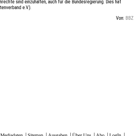
echte sind einzuhalten, auch für die Bundesregierung. Dies hat
enverband e.V.).
Von:
BBZ
Mediadaten
Sitemap
Ausgaben
Über Uns
Abo
LogIn