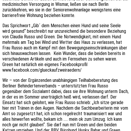
medizinischen Versorgung in Wismar, ließen sie nach Berlin
zurückkehren, wo sie in der Seniorenwohnanlage wenigstens eine
barrierefreie Wohnung beziehen konnte.
Das Sprichwort „Gib´ dem Menschen einen Hund und seine Seele
wird gesund“ beschreibt nur unzureichend die besondere Beziehung
von Claudia Russo und Green. Die Notwendigkeit, mit einem Hund
mehrmals am Tag bei Wind und Wetter das Haus zu verlassen, hat
Frau Russo auch im Kampf mit den Bewegungseinschränkungen über
sich hinauswachsen lassen.
Kein Wunder, dass die beiden bereits in
verschiedenen Artikeln und auch im Fernsehen zu sehen waren.
Green hat natürlich ein eigenes Facebookprofil
www.facebook.com/glueckaufzweiraedern/
Wir – von der Ergänzenden unabhängigen Teilhabeberatung des
Berliner Behindertenverbands – unterstützten Frau Russo
gegenüber dem Sozialamt dabei, dass sie ihre Wohnung unterm Dach,
in der es im Sommer unerträglich heiß wird, verlassen darf. Der
Einsatz hat sich gelohnt, wie Frau Russo schrieb: „Ich sitze gerade
hier mit Tränen in den Augen. Nachdem die Sachbearbeiterin mir vom
Amt so zugesetzt hat, ich schon regelrecht traumarisiert war und
alles hinwerfen wollte, bekam ich ….. mein ok zum Umzug. Ich kann
noch gar nicht glauben“. Sie darf nun mit Green und den beiden
Katzen umziehen. Und der BBV Bürohund Husky Bahar und Green