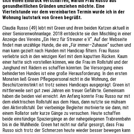
sich einen Eindruck verschaffen, warum Frau Russo aus
gesundheitlichen Gründen umziehen möchte. Eine
Viertelstunde vor dem vereinbarten Termin wurde ich in der
Wohnung lautstark von Green begrüßt.
Claudia Russo (49) lebt mit Green und ihren beiden Katzen aktuell in
einer Seniorenwohnanlage. 2018 entdeckte sie den Mischling in einer
Anzeige des Vereins „Ein Herz für Streuner e.V.“. Auf der Webseite
findet man unzählige Hunde, die ein „Für immer–Zuhause“ suchen und
man kann gezielt nach Hunden mit Handicap filtern. Frau Russo
verliebte sich in den winzigen Kerl mit dem kaputten Rücken. Kaum
einer hatte sich vorstellen können, wie die Frau im Rollstuhl und der
Junghund mit Rädern es schaffen könnten. Die Versorgung eines
behinderten Hundes ist eine große Herausforderung. In den ersten
Monaten ließ Green Pflegepersonal nicht in die Wohnung, der
Beschützerinstinkt ist trotz seines Handicaps ausgeprägt. Green ist
mittlerweile seit gut zwei Jahren ein treuer Gefährte. Gemeinsam
haben die beiden viel erreicht. Am Anfang konnte Frau Russo nur mit
dem elektrischen Rollstuhl aus dem Haus, dann nutzte sie mühsam
den Aktivrollstuhl. Der vierbeinige Begleiter motivierte sie dann, mit
einem Rollator sehr kurze Gänge zu versuchen. Heute schaffen
beide einstündige Spaziergänge an der nahegelegenen Trabrennbahn
bis in die Wuhlheide. Green hat nicht nur dafür gesorgt, dass Frau
Russo sich trotz der Schmerzen heute wieder besser bewegen kann