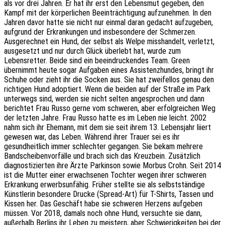
als vor drei Jahren. Er hat ihr erst den Lebensmut gegeben, den
Kampf mit der körperlichen Beeinträchtigung aufzunehmen. In den
Jahren davor hatte sie nicht nur einmal daran gedacht aufzugeben,
aufgrund der Erkrankungen und insbesondere der Schmerzen.
Ausgerechnet ein Hund, der selbst als Welpe misshandelt, verletzt,
ausgesetzt und nur durch Glück überlebt hat, wurde zum
Lebensretter. Beide sind ein beeindruckendes Team. Green
übernimmt heute sogar Aufgaben eines Assistenzhundes, bringt ihr
Schuhe oder zieht ihr die Socken aus. Sie hat zweifellos genau den
richtigen Hund adoptiert. Wenn die beiden auf der Straße im Park
unterwegs sind, werden sie nicht selten angesprochen und dann
berichtet Frau Russo gerne vom schweren, aber erfolgreichen Weg
der letzten Jahre. Frau Russo hatte es im Leben nie leicht. 2002
nahm sich ihr Ehemann, mit dem sie seit ihrem 13. Lebensjahr liiert
gewesen war, das Leben. Während ihrer Trauer sei es ihr
gesundheitlich immer schlechter gegangen. Sie bekam mehrere
Bandscheibenvorfälle und brach sich das Kreuzbein. Zusätzlich
diagnostizierten ihre Ärzte Parkinson sowie Morbus Crohn. Seit 2014
ist die Mutter einer erwachsenen Tochter wegen ihrer schweren
Erkrankung erwerbsunfähig. Früher stellte sie als selbstständige
Künstlerin besondere Drucke (Spread-Art) für T-Shirts, Tassen und
Kissen her. Das Geschäft habe sie schweren Herzens aufgeben
müssen. Vor 2018, damals noch ohne Hund, versuchte sie dann,
außerhalb Berlins ihr Leben zu meistern, aber Schwierigkeiten bei der