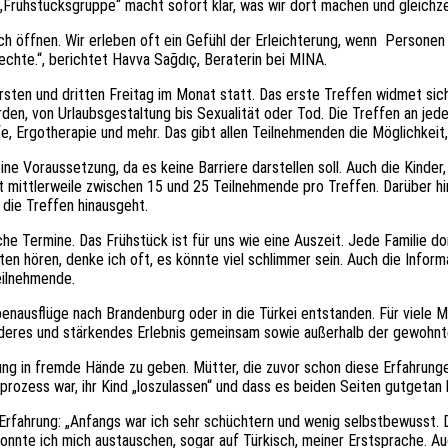
me „Frühstücksgruppe“ macht sofort klar, was wir dort machen und gleichz
h öffnen. Wir erleben oft ein Gefühl der Erleichterung, wenn
Personen 
Rechte.“, berichtet Havva Sağdıç, Beraterin bei MINA.
rsten und dritten Freitag im Monat statt. Das erste Treffen widmet si
n, von Urlaubsgestaltung bis Sexualität oder Tod. Die Treffen an jede
e, Ergotherapie und mehr. Das gibt allen Teilnehmenden die Möglichkeit, 
ne Voraussetzung, da es keine Barriere darstellen soll. Auch die Kinder
t mittlerweile zwischen 15 und 25 Teilnehmende pro Treffen. Darüber 
die Treffen hinausgeht.
iche Termine. Das Frühstück ist für uns wie eine Auszeit. Jede Familie 
ten hören, denke ich oft, es könnte viel schlimmer sein. Auch die Infor
Teilnehmende.
usflüge nach Brandenburg oder in die Türkei entstanden. Für viele Müt
sonderes und stärkendes Erlebnis gemeinsam sowie außerhalb der gewoh
ung in fremde Hände zu geben. Mütter, die zuvor schon diese Erfahrung
prozess war, ihr Kind „loszulassen“ und dass es beiden Seiten gutgetan
r Erfahrung: „Anfangs war ich sehr schüchtern und wenig selbstbewusst. 
n konnte ich mich austauschen, sogar auf Türkisch, meiner Erstsprache.