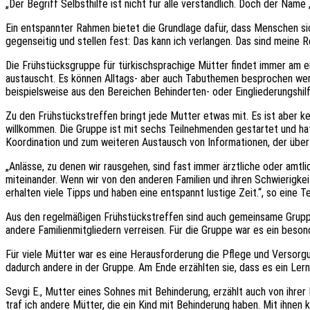
„Der Begriff Selbsthilfe ist nicht für alle verständlich. Doch der Na
Ein entspannter Rahmen bietet die Grundlage dafür, dass Menschen sic
gegenseitig und stellen fest: Das kann ich verlangen. Das sind meine 
Die Frühstücksgruppe für türkischsprachige Mütter findet immer am e
austauscht. Es können Alltags- aber auch Tabuthemen besprochen werde
beispielsweise aus den Bereichen Behinderten- oder Eingliederungshilf
Zu den Frühstückstreffen bringt jede Mutter etwas mit. Es ist aber kei
willkommen. Die Gruppe ist mit sechs Teilnehmenden gestartet und ha
Koordination und zum weiteren Austausch von Informationen, der über 
„Anlässe, zu denen wir rausgehen, sind fast immer ärztliche oder amtl
miteinander. Wenn wir von den anderen Familien und ihren Schwierigkei
erhalten viele Tipps und haben eine entspannt lustige Zeit.“, so eine 
Aus den regelmäßigen Frühstückstreffen sind auch gemeinsame Gruppena
andere Familienmitgliedern verreisen. Für die Gruppe war es ein be
Für viele Mütter war es eine Herausforderung die Pflege und Versorg
dadurch andere in der Gruppe. Am Ende erzählten sie, dass es ein Lern
Sevgi E., Mutter eines Sohnes mit Behinderung, erzählt auch von ihre
traf ich andere Mütter, die ein Kind mit Behinderung haben. Mit ihne